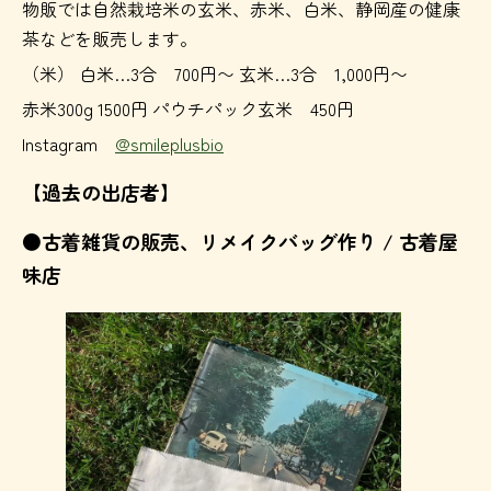
物販では自然栽培米の玄米、赤米、白米、静岡産の健康
茶などを販売します。
（米） 白米…3合 700円〜 玄米…3合 1,000円〜
赤米300g 1500円 パウチパック玄米 450円
Instagram
@smileplusbio
【過去の出店者】
●古着雑貨の販売、リメイクバッグ作り / 古着屋
味店