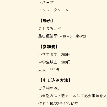
・スープ
・シュークリーム
【場所】
ことまちラボ
墨田区業平1－10－6 東棟2F
【参加費】
小学生まで 200円
中学生以上 300円
大人 350円
【申し込み方法】
ご予約のみ。
お申込みは下記メールにて必要事項を入
件名：10/22子ども食堂