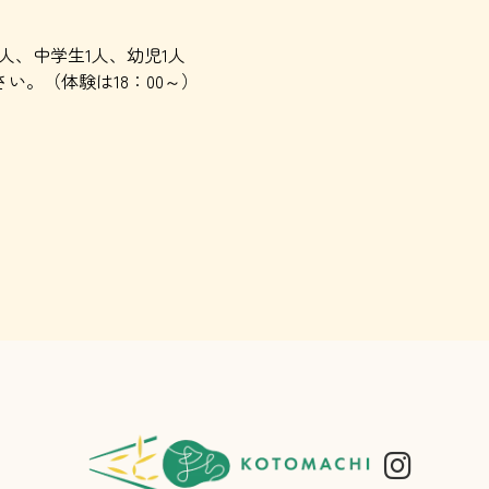
人、中学生1人、幼児1人
い。（体験は18：00～）